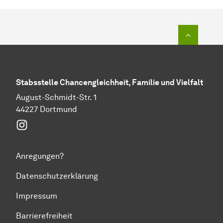
Zum Seit
Stabs­stel­le Chancengleichheit, Familie und Vielfalt
August-Schmidt-Str. 1
44227 Dortmund
Instagram
Anregungen?
Datenschutzerklärung
Impressum
Barrierefreiheit