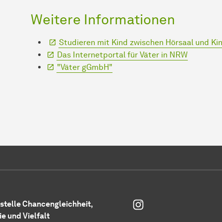
Weitere Informationen
Studieren mit Kind zwischen Hörsaal und K
Das Internetportal für Väter in NRW
"Väter gGmbH"
Instagram
­stel­le Chancengleichheit,
ie und Vielfalt