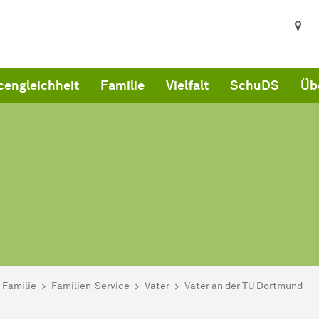
engleichheit
Familie
Vielfalt
SchuDS
Üb
ind hier:
artseite
Familie
Familien-Service
Väter
Väter an der TU Dortmund