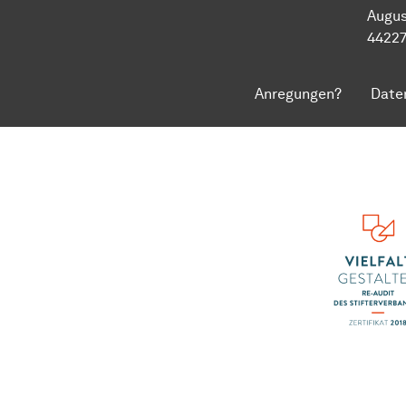
Augus
4422
Anregungen?
Date
Zum Seitenanfang