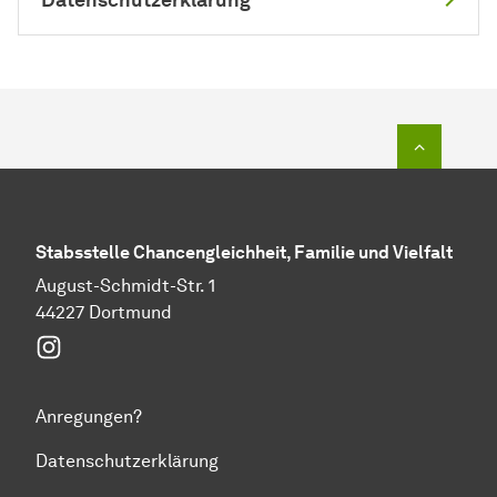
Zum Seit
Stabs­stel­le Chancengleichheit, Familie und Vielfalt
August-Schmidt-Str. 1
44227 Dortmund
Instagram
Anregungen?
Datenschutzerklärung