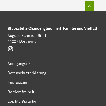
Zum Sei
Stabs­stel­le Chancengleichheit, Familie und Vielfalt
August-Schmidt-Str. 1
44227 Dortmund
Instagram
Anregungen?
Datenschutzerklärung
Impressum
Barrierefreiheit
Leichte Sprache