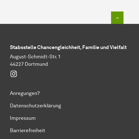
Zum Seit
Stabs­stel­le Chancengleichheit, Familie und Vielfalt
August-Schmidt-Str. 1
44227 Dortmund
Instagram
Anregungen?
Datenschutzerklärung
Impressum
Barrierefreiheit