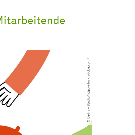
Mitarbeitende
© Dedraw Studio​/​http:​/​​/​stock.adobe.com​/​