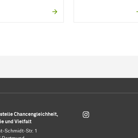
Instagram
­stel­le Chancengleichheit,
ie und Vielfalt
t-Schmidt-Str. 1