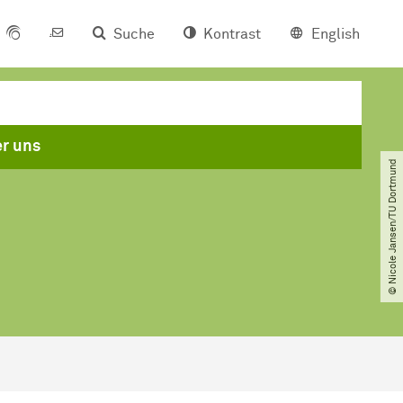
Suche
Kontrast
English
r uns
© Nicole Jansen​/​TU Dortmund