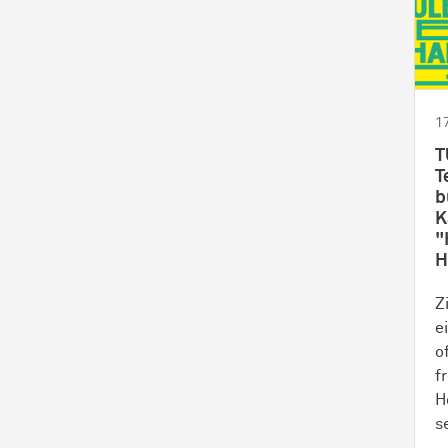
1
T
T
b
K
"
H
Z
e
o
f
H
s