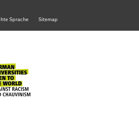
chte Sprache
Sitemap
ild