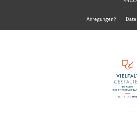
4422
Anregungen?
Date
Zum Seitenanfang