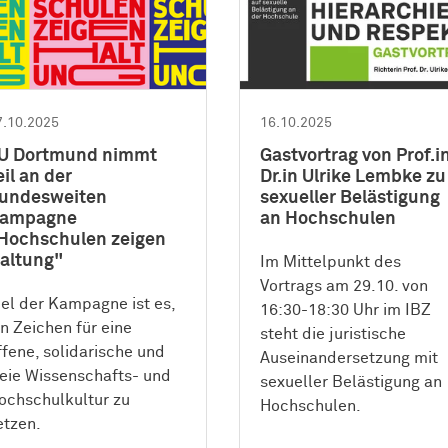
7.10.2025
16.10.2025
U Dortmund nimmt
Gastvortrag von Prof.i
eil an der
Dr.in Ulrike Lembke zu
undesweiten
sexueller Belästigung
ampagne
an Hochschulen
Hochschulen zeigen
altung"
Im Mittelpunkt des
Vortrags am 29.10. von
iel der Kampagne ist es,
16:30-18:30 Uhr im IBZ
in Zeichen für eine
steht die juristische
ffene, solidarische und
Auseinandersetzung mit
reie Wissenschafts- und
sexueller Belästigung an
ochschulkultur zu
Hochschulen.
etzen.