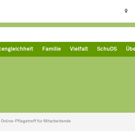
engleichheit
Familie
Vielfalt
SchuDS
Übe
ind hier:
artseite
Online-Pflegetreff für Mitarbeitende