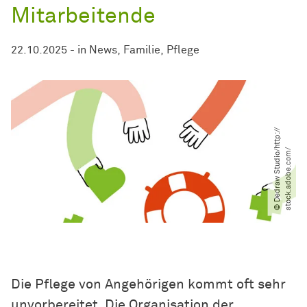
Mitarbeitende
22.10.2025
-
in
News
Familie
Pflege
©
D
e
d
r
a
w
S
t
u
d
i
o​
h
t
t
p
:​
/​​
/​
s
t
o
c
k
.
a
d
o
b
e
.
c
o
m​
/​
/​
Die Pflege von Angehörigen kommt oft sehr
unvorbereitet. Die Organisation der