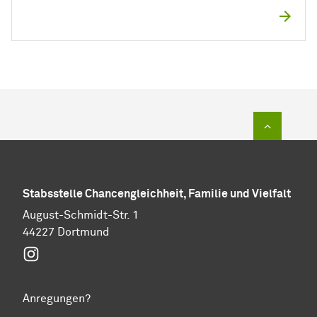
Zum Sei
Stabs­stel­le Chancengleichheit, Familie und Vielfalt
August-Schmidt-Str. 1
44227 Dortmund
Instagram
Anregungen?