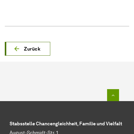
Zurück
Zum Seit
Stabs­stel­le Chancengleichheit, Familie und Vielfalt
August-Schmidt-Str. 1